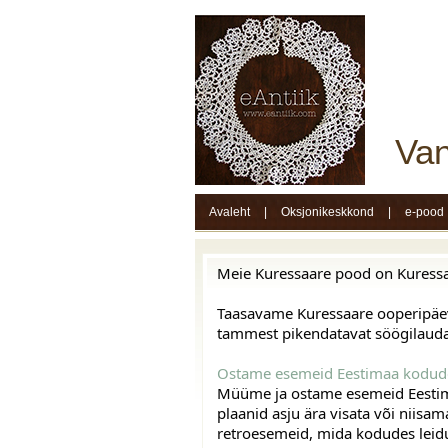
Van
Avaleht
|
Oksjonikeskkond
|
e-pood
Meie Kuressaare pood on Kuressaar
Taasavame Kuressaare ooperipäev
tammest pikendatavat söögilauda
Ostame esemeid Eestimaa kodude
Müüme ja ostame esemeid Eestimaa
plaanid asju ära visata või niisa
retroesemeid, mida kodudes leid