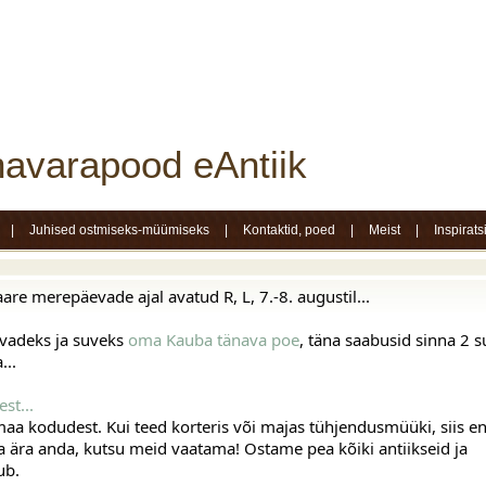
avarapood eAntiik
|
Juhised ostmiseks-müümiseks
|
Kontaktid, poed
|
Meist
|
Inspirats
e merepäevade ajal avatud R, L, 7.-8. augustil...
adeks ja suveks 
oma Kauba tänava poe
, täna saabusid sinna 2 su
...
st...
 kodudest. Kui teed korteris või majas tühjendusmüüki, siis en
ma ära anda, kutsu meid vaatama! Ostame pea kõiki antiikseid ja 
ub.