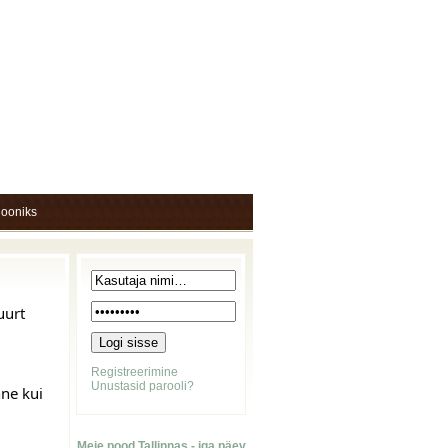
iooniks
urt 
Registreerimine
Unustasid parooli?
ne kui 
Meie pood Tallinnas - iga päev