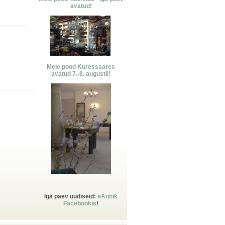
avatud!
Meie pood Kuressaares
avatud 7.-8. augustil!
Iga pä
ev uudiseid:
eAntiik
Facebookis
!